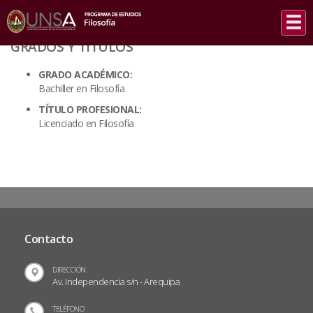
INICIO
/
GRADOS Y TÍTULOS
GRADOS Y TÍTULOS
GRADO ACADÉMICO:
Bachiller en Filosofía
TÍTULO PROFESIONAL:
Licenciado en Filosofía
Contacto
DIRECCIÓN
Av. Independencia s/n - Arequipa
TELÉFONO