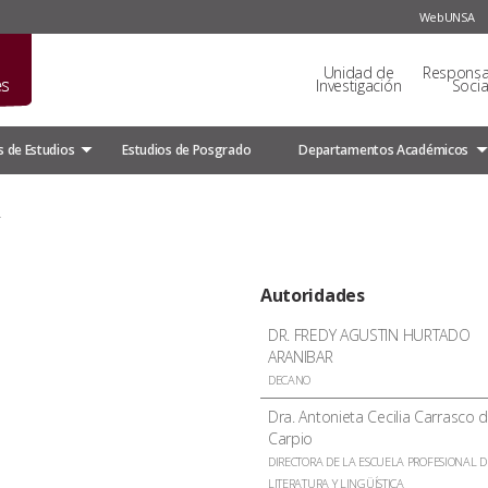
WebUNSA
Unidad de
Responsa
Investigación
Socia
 de Estudios
Estudios de Posgrado
Departamentos Académicos
R
Autoridades
DR. FREDY AGUSTIN HURTADO
ARANIBAR
DECANO
Dra. Antonieta Cecilia Carrasco d
Carpio
DIRECTORA DE LA ESCUELA PROFESIONAL D
LITERATURA Y LINGÜÍSTICA