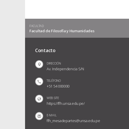
FACULTAD
Facultad de Filosofía y Humanidades
Contacto
DIRECCIÓN
Av. Independencia S/N
TELÉFONO
+51 54 000000
WEB SITE
https://ffh.unsa.edu.pe/
E-MAIL
ffh_mesadepartes@unsa.edu.pe