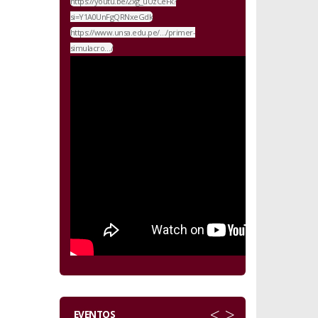
https://youtu.be/2xg_uUzCeFk?
si=Y1A0UnFgQRNxeGdk
https://www.unsa.edu.pe/…/primer-
simulacro…/
<
>
EVENTOS