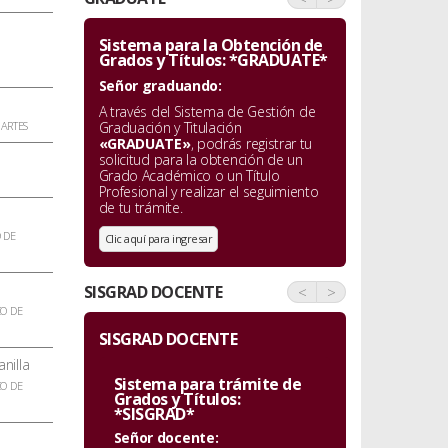
Sistema para la Obtención de
Grados y Títulos: *GRADUATE*
Señor graduando:
A través del Sistema de Gestión de
 ARTES
Graduación y Titulación
«GRADUATE»
, podrás registrar tu
solicitud para la obtención de un
Grado Académico o un Título
Profesional y realizar el seguimiento
de tu trámite.
 DE
Clic aquí para ingresar
SISGRAD DOCENTE
<
>
O DE
SISGRAD DOCENTE
nilla
Sistema para trámite de
O DE
Grados y Títulos:
*SISGRAD*
Señor docente: