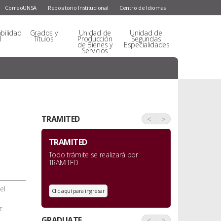
CorreoUNSA
Repositorio Institucional
Centro de Idiomas
bilidad
Grados y
Unidad de
Unidad de
l
Títulos
Producción
Segundas
de Bienes y
Especialidades
Servicios
TRAMITED
<
>
TRAMITED
Todo trámite se realizará por
TRAMITED.
el
Clic aquí para ingresar
E
GRADUATE
<
>