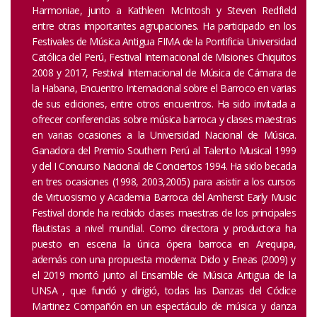
Harmoniae, junto a Kathleen McIntosh y Steven Redfield
entre otras importantes agrupaciones. Ha participado en los
Festivales de Música Antigua FIMA de la Pontificia Universidad
Católica del Perú, Festival Internacional de Misiones Chiquitos
2008 y 2017, Festival Internacional de Música de Cámara de
la Habana, Encuentro Internacional sobre el Barroco en varias
de sus ediciones, entre otros encuentros. Ha sido invitada a
ofrecer conferencias sobre música barroca y clases maestras
en varias ocasiones a la Universidad Nacional de Música.
Ganadora del Premio Southern Perú al Talento Musical 1999
y del I Concurso Nacional de Conciertos 1994. Ha sido becada
en tres ocasiones (1998, 2003,2005) para asistir a los cursos
de Virtuosismo y Academia Barroca del Amherst Early Music
Festival donde ha recibido clases maestras de los principales
flautistas a nivel mundial. Como directora y productora ha
puesto en escena la única ópera barroca en Arequipa,
además con una propuesta moderna: Dido y Eneas (2009) y
el 2019 montó junto al Ensamble de Música Antigua de la
UNSA , que fundó y dirigió, todas las Danzas del Códice
Martinez Compañón en un espectáculo de música y danza