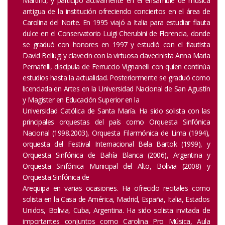
Martinu, y participó activamente en el ensamble de música
antigua de la institución ofreciendo conciertos en el área de
Carolina del Norte. En 1995 viajó a Italia para estudiar flauta
dulce en el Conservatorio Luigi Cherubini de Florencia, donde
se graduó con honores en 1997 y estudió con el flautista
David Bellugi y clavecín con la virtuosa clavecinista Anna Maria
Pernafelli, discípula de Ferruccio Vignanelli con quien continúa
estudios hasta la actualidad. Posteriormente se graduó como
licenciada en Artes en la Universidad Nacional de San Agustín
y Magister en Educación Superior en la
Universidad Católica de Santa María. Ha sido solista con las
principales orquestas del país como Orquesta Sinfónica
Nacional (1998.2003), Orquesta Filarmónica de Lima (1994),
orquesta del Festival Internacional Bela Bartok (1999), y
Orquesta Sinfónica de Bahía Blanca (2006), Argentina y
Orquesta Sinfónica Municipal del Alto, Bolivia (2008) y
Orquesta Sinfónica de
Arequipa en varias ocasiones. Ha ofrecido recitales como
solista en la Casa de América, Madrid, España, Italia, Estados
Unidos, Bolivia, Cuba, Argentina. Ha sido solista invitada de
importantes conjuntos como Carolina Pro Música, Aula