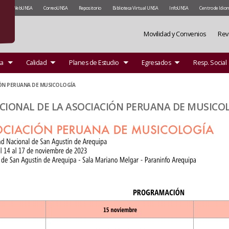
WebUNSA
CorreoUNSA
Repositorio
Biblioteca Virtual UNSA
InfoUNSA
Centro de Idio
Movilidad y Convenios
Rev
ca
Calidad
Planes de Estudio
Egresados
Resp. Social
ÓN PERUANA DE MUSICOLOGÍA
CIONAL DE LA ASOCIACIÓN PERUANA DE MUSICO