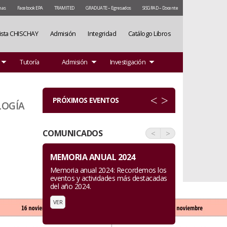
mas
Facebook EPA
TRAMITED
GRADUATE – Egresados
SISGRAD – Docente
ista CHISCHAY
Admisión
Integridad
Catálogo Libros
Tutoría
Admisión
Investigación
<
>
PRÓXIMOS EVENTOS
LOGÍA
COMUNICADOS
<
>
HORARIOS PLÁSTICAS 2025 B
Horarios para el periodo académico
2025-B
VER HORARIO