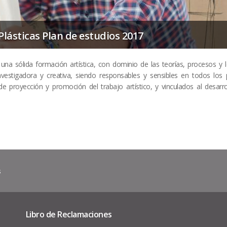
Plásticas Plan de estudios 2017
una sólida formación artística, con dominio de las teorías, procesos y 
 investigadora y creativa, siendo responsables y sensibles en todos los
 proyección y promoción del trabajo artístico, y vinculados al desarro
s
Libro de Reclamaciones