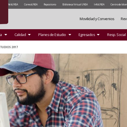
WebUNSA
CorreoUNSA
Repositorio
Biblioteca Virtual UNSA
InfoUNSA
Centro de Idio
Movilidad y Convenios
Rev
ca
Calidad
Planes de Estudio
Egresados
Resp. Social
STUDIOS 2017