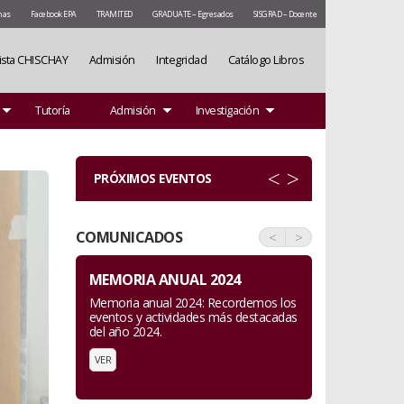
mas
Facebook EPA
TRAMITED
GRADUATE – Egresados
SISGRAD – Docente
ista CHISCHAY
Admisión
Integridad
Catálogo Libros
Tutoría
Admisión
Investigación
<
>
PRÓXIMOS EVENTOS
COMUNICADOS
<
>
MEMORIA ANUAL 2024
Memoria anual 2024: Recordemos los
eventos y actividades más destacadas
del año 2024.
VER