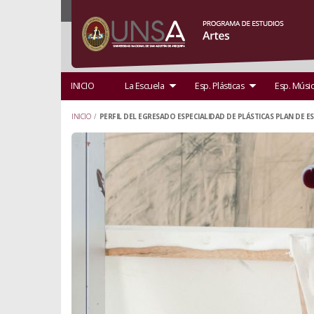
INICIO
La Escuela
Esp. Plásticas
Esp. Músi
INICIO
/
PERFIL DEL EGRESADO ESPECIALIDAD DE PLÁSTICAS PLAN DE E