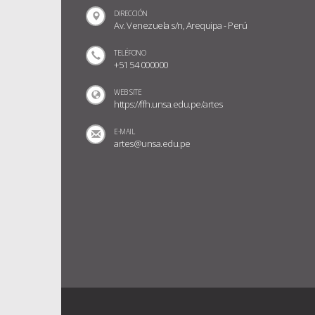
DIRECCIÓN
Av. Venezuela s/n, Arequipa - Perú
TELÉFONO
+51 54 000000
WEB SITE
https://ffh.unsa.edu.pe/artes
E-MAIL
artes@unsa.edu.pe