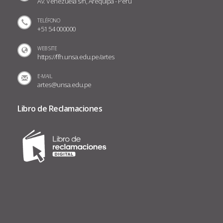
Av. Venezuela s/n, Arequipa - Perú
TELÉFONO
+51 54 000000
WEB SITE
https://ffh.unsa.edu.pe/artes
E-MAIL
artes@unsa.edu.pe
Libro de Reclamaciones